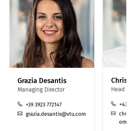
Christ
Grazia Desantis
Head of
Managing Director
+43 
+39 3923 772147
chri
grazia.desantis@vtu.com
om