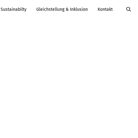
Sustainabilty
Gleichstellung & Inklusion
Kontakt
Value Added
Services
Karriere
Services