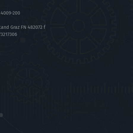
 4009-200
tand Graz FN 482072 f
73217306