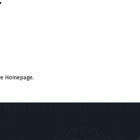
r
re
Homepage
.