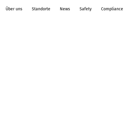
Über uns
Standorte
News
Safety
Compliance
Transformation to
Prozessindustrie
Sustainability