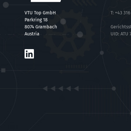
VTU Top GmbH
T:
+43 316
Parkring 18
8074 Grambach
Gerichtss
Austria
UID: ATU 