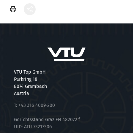
VTU Top GmbH
Parkring 18
8074 Grambach
Austria
T:
+43 316 4009-200
Gerichtsstand Graz FN 482072 f
UID: ATU 73217306