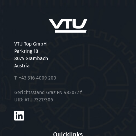
VTU Top GmbH
Parkring 18
8074 Grambach
Austria
T:
+43 316 4009-200
Gerichtsstand Graz FN 482072 f
UID: ATU 73217306
Quicklinks