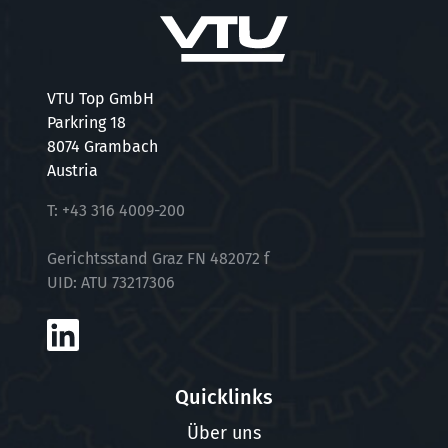
VTU Top GmbH
Parkring 18
8074 Grambach
Austria
T:
+43 316 4009-200
Gerichtsstand Graz FN 482072 f
UID: ATU 73217306
Quicklinks
Über uns