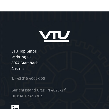
VTU Top GmbH
Parkring 18
8074 Grambach
Austria
T:
+43 316 4009-200
Gerichtsstand Graz FN 482072 f
UID: ATU 73217306