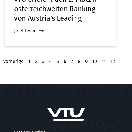
österreichweiten Ranking
von Austria's Leading
Companies
Jetzt lesen
vorherige
1
2
3
4
5
6
7
8
9
10
11
12
13