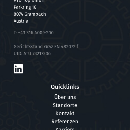
VTU Top GmbH
Parkring 18
8074 Grambach
Austria
T:
+43 316 4009-200
Gerichtsstand Graz FN 482072 f
UID: ATU 73217306
Quicklinks
Über uns
Standorte
Kontakt
Referenzen
Karriere