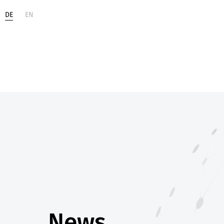
DE
EN
Life
Digital
Sciences
Change
News