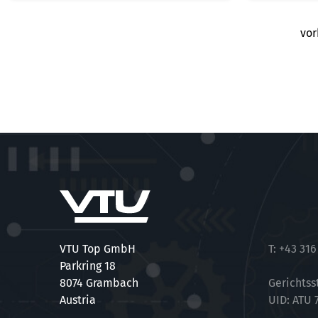
vor
VTU Top GmbH
T:
+43 316
Parkring 18
8074 Grambach
Gerichtss
Austria
UID: ATU 