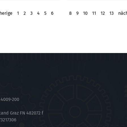
herige
1
2
3
4
5
6
7
8
9
10
11
12
13
näc
 4009-200
tand Graz FN 482072 f
73217306