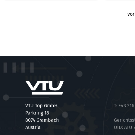
vor
VTU Top GmbH
T:
+43 316
Parkring 18
8074 Grambach
Gerichtss
Austria
UID: ATU 