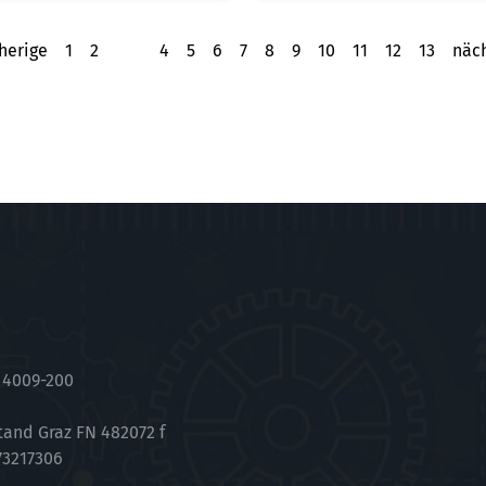
herige
1
2
3
4
5
6
7
8
9
10
11
12
13
näc
 4009-200
tand Graz FN 482072 f
73217306