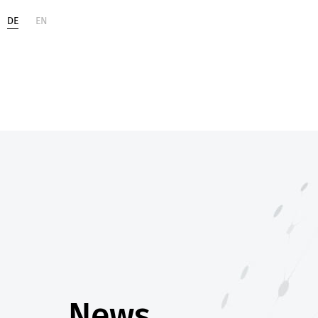
DE
EN
Life
Digital
Sciences
Change
News